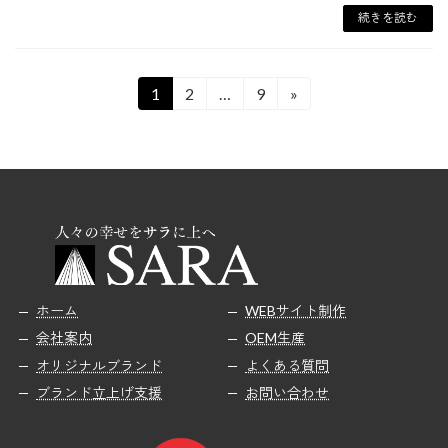
続きを読む
投
1
2
…
9
»
固
固
固
定
定
定
稿
ペ
ペ
ペ
の
ー
ー
ー
ペ
ジ
ジ
ジ
ー
ジ
送
ホーム
WEBサイト制作
り
会社案内
OEM生産
オリジナルブランド
よくある質問
ブランド立上げ支援
お問い合わせ