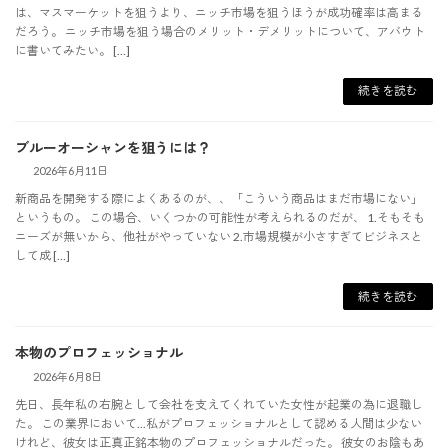
は、マスマーケットを狙うより、ニッチ市場を狙うほうが成功確率は高まる
だろう。 ニッチ市場を狙う場合のメリット・デメリットについて、アバウト
に書いてみたい。 […]
続きを読む
ブルーオーシャンを狙うには？
2026年6月11日
新商品を開発する際によくあるのが、、「こういう商品はまだ市場にない」
というもの。 この場合、いくつかの可能性が考えられるのだが、 1.そもそも
ニーズが無いから、他社がやっていない 2.市場規模が小さすぎてビジネスと
して成 […]
続きを読む
本物のプロフェッショナル
2026年6月8日
先日、長年私の右腕として会社を支えてくれていた女性が起業の為に退職し
た。 この業界において...私がプロフェッショナルとして認める人間は少ない
けれど、彼女は正真正銘本物のプロフェッショナルだった。 彼女のお陰もあ