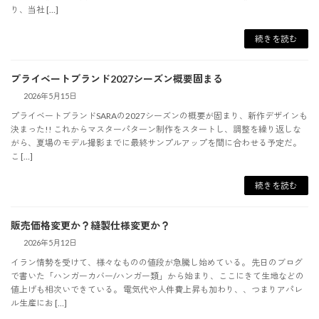
り、当社 […]
続きを読む
プライベートブランド2027シーズン概要固まる
2026年5月15日
プライベートブランドSARAの2027シーズンの概要が固まり、新作デザインも
決まった!! これからマスターパターン制作をスタートし、調整を繰り返しな
がら、夏場のモデル撮影までに最終サンプルアップを間に合わせる予定だ。
こ […]
続きを読む
販売価格変更か？縫製仕様変更か？
2026年5月12日
イラン情勢を受けて、様々なものの値段が急騰し始めている。 先日のブログ
で書いた「ハンガーカバー/ハンガー類」から始まり、ここにきて生地などの
値上げも相次いできている。 電気代や人件費上昇も加わり、、つまりアパレ
ル生産にお […]