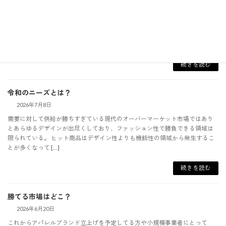
2026年7月13日
まだ微調整は継続して行っていくが、当コーポレートサイトのリニューアル
が8割方完了した。 縫製工場サラ なお、今回のリニューアルはむやみにお問
い合わせを増やす為ではなく、いかに問い合わせしてきて欲しくないユーザ
ーのお問い合 […]
続きを読む
令和のニーズとは？
2026年7月8日
需要に対して供給が勝ちすぎている現代のオーバーマーケット市場ではあり
とあらゆるデザインが出尽くしており、ファッション性で勝負できる領域は
限られている。 ヒット商品はデザイン性よりも機能性の領域から発生するこ
とが多くなって […]
続きを読む
勝てる市場はどこ？
2026年6月20日
これからアパレルブランド立上げを予定してる方や小規模事業者にとって