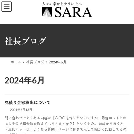
コ
ナ
ン
ビ
テ
ゲ
ン
ー
ツ
シ
社長ブログ
へ
ョ
ス
ン
キ
に
ッ
移
ホーム
社長ブログ
2024年6月
プ
動
2024年6月
見積り金額算出について
2024年6月13日
問い合わせでよくある内容が【〇〇〇を作りたいのですが、最低ロットとお
およその見積金額を教えてもらえますか？】というもの。 結論から言うと...
・最低ロットは「よくある質問」ページに例まで示して細かく記載してるの