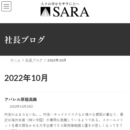
コ
ナ
ン
ビ
テ
ゲ
ン
ー
ツ
シ
社長ブログ
へ
ョ
ス
ン
キ
に
ッ
移
ホーム
社長ブログ
2022年10月
プ
動
2022年10月
アパレル原価高騰
2022年10月18日
円安が止まらないね。。 円安・チャイナリスクなど様々な要因が重なり、最
近は海外生産（特に中国）の費用も急騰しているようである。 スケールメリ
ットを最大限生かせる大手企業でさえ販売価格据え置きが苦しくなってきて